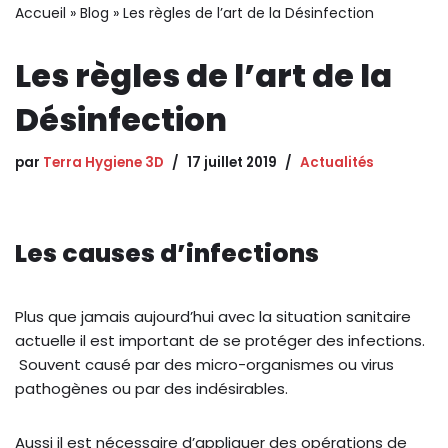
Accueil
»
Blog
»
Les règles de l’art de la Désinfection
Les règles de l’art de la
Désinfection
LUN
MAR
MER
JEU
VEN
SAM
DIM
27
28
29
30
31
1
2
par
Terra Hygiene 3D
17 juillet 2019
Actualités
3
4
5
6
7
8
9
10
11
12
13
14
15
16
Les causes d’infections
17
18
19
20
21
22
23
24
25
26
27
28
29
30
Plus que jamais aujourd’hui avec la situation sanitaire
actuelle il est important de se protéger des infections.
31
1
2
3
4
5
6
Souvent causé par des micro-organismes ou virus
pathogènes ou par des indésirables.
Aussi il est nécessaire d’appliquer des opérations de